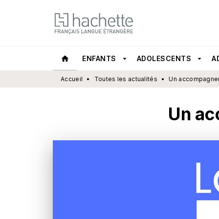
MENU
RECHERCHE
CONTEN
home
ENFANTS
arrow_drop_down
ADOLESCENTS
arrow_drop_down
A
Accueil
•
Toutes les actualités
•
Un accompagnem
Un ac