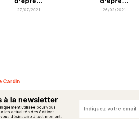
d'épre…
d'épre…
27/07/2021
26/02/2021
e Cardin
 à la newsletter
n_enveloppe
uniquement utilisée pour vous
Indiquez votre email
r les actualités des éditions
vous désinscrire à tout moment.
iquez ici
.