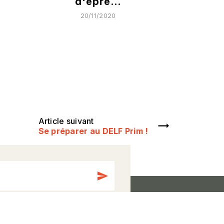
d'épre…
20/11/2020
Article suivant
Se préparer au DELF Prim !
send