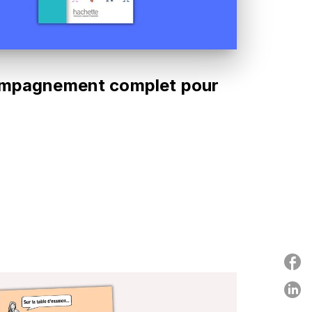
ccompagnement complet pour
P