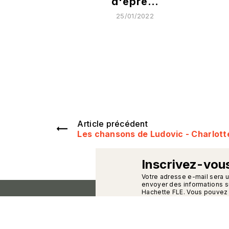
d'épre…
25/01/2022
Article précédent
Les chansons de Ludovic - Charlott
Inscrivez-vous
calman
Votre adresse e-mail sera 
envoyer des informations su
Hachette FLE. Vous pouvez 
Pour plus d’informations,
cl