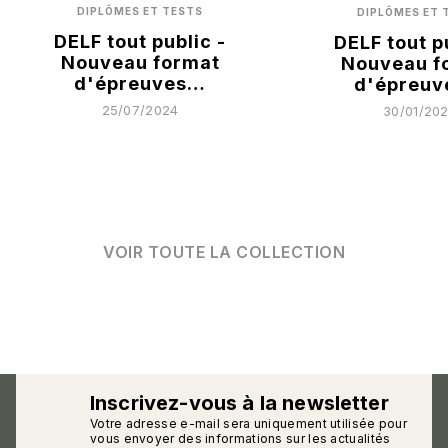
DIPLÔMES ET TESTS
DIPLÔMES ET 
DELF tout public -
DELF tout p
Nouveau format
Nouveau f
d'épreuves…
d'épreu
25/07/2024
30/01/20
VOIR TOUTE LA COLLECTION
Inscrivez-vous à la newsletter
Votre adresse e-mail sera uniquement utilisée pour
calmann_env
vous envoyer des informations sur les actualités