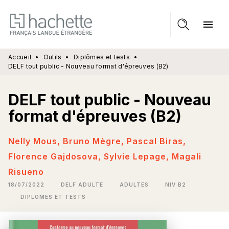
MENU
RECHERCHE
CONTENU
menu
PIED DE PAGE
Accueil
•
Outils
•
Diplômes et tests
•
DELF tout public - Nouveau format d'épreuves (B2)
DELF tout public - Nouveau
format d'épreuves (B2)
Nelly Mous
,
Bruno Mègre
,
Pascal Biras
,
Florence Gajdosova
,
Sylvie Lepage
,
Magali
Risueno
18/07/2022
DELF ADULTE
ADULTES
NIV B2
DIPLÔMES ET TESTS