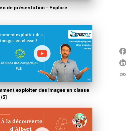
eo de présentation - Explore
P
link
C
ment exploiter des images en classe
3/5]