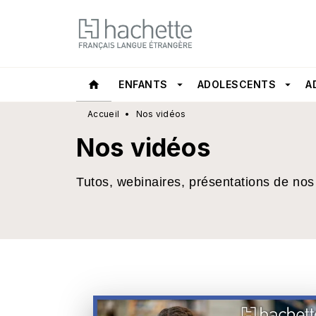
MENU
RECHERCHE
CONTEN
home
ENFANTS
arrow_drop_down
ADOLESCENTS
arrow_drop_down
A
Accueil
•
Nos vidéos
Nos vidéos
Tutos, webinaires, présentations de nos