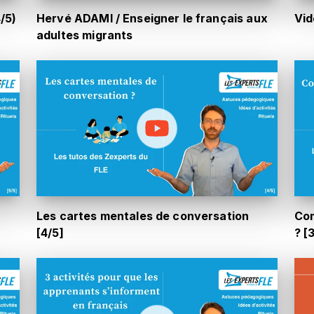
/5)
Hervé ADAMI / Enseigner le français aux
Vid
adultes migrants
Les cartes mentales de conversation
Com
[4/5]
? [