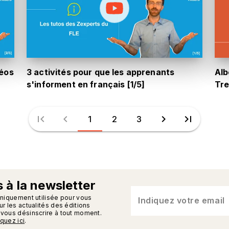
éos
3 activités pour que les apprenants
Alb
s'informent en français [1/5]
Tre
first_page
chevron_left
chevron_right
last_page
1
2
3
 à la newsletter
n_enveloppe
uniquement utilisée pour vous
Indiquez votre email
r les actualités des éditions
vous désinscrire à tout moment.
iquez ici
.