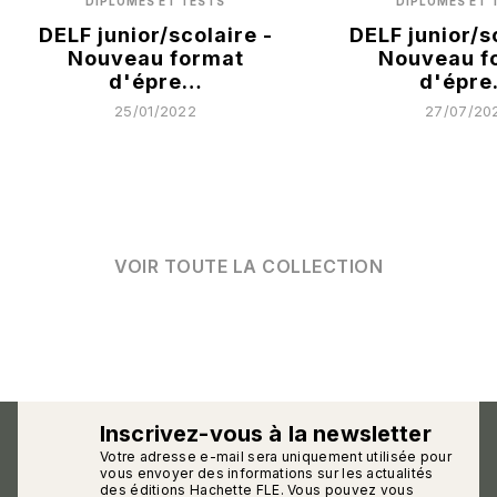
DIPLÔMES ET TESTS
DIPLÔMES ET 
DELF junior/scolaire -
DELF junior/s
Nouveau format
Nouveau f
d'épre…
d'épr
25/01/2022
27/07/20
VOIR TOUTE LA COLLECTION
Inscrivez-vous à la newsletter
Votre adresse e-mail sera uniquement utilisée pour
calmann_env
vous envoyer des informations sur les actualités
des éditions Hachette FLE. Vous pouvez vous