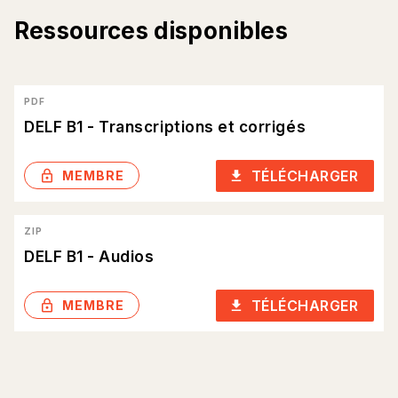
Ressources disponibles
PDF
DELF B1 - Transcriptions et corrigés
TÉLÉCHARGER
lock_outlined
download
MEMBRE
ZIP
DELF B1 - Audios
TÉLÉCHARGER
lock_outlined
download
MEMBRE