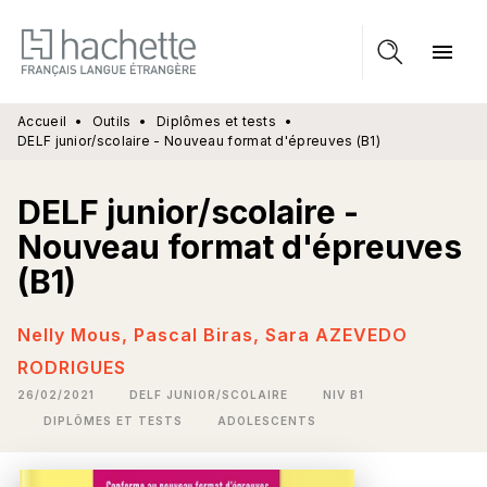
MENU
RECHERCHE
CONTENU
menu
PIED DE PAGE
Accueil
•
Outils
•
Diplômes et tests
•
DELF junior/scolaire - Nouveau format d'épreuves (B1)
DELF junior/scolaire -
Nouveau format d'épreuves
(B1)
Nelly Mous
,
Pascal Biras
,
Sara AZEVEDO
RODRIGUES
26/02/2021
DELF JUNIOR/SCOLAIRE
NIV B1
DIPLÔMES ET TESTS
ADOLESCENTS