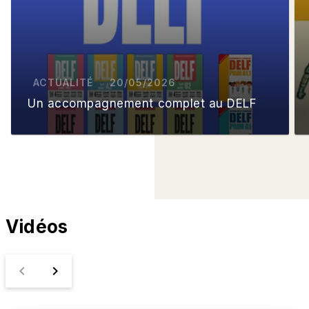
ACTUALITÉ
20/05/2026
Un accompagnement complet au DELF
Vidéos
navigate_before
navigate_next