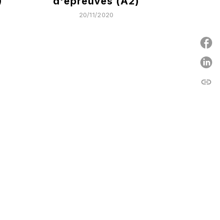
)
d'épreuves (A2)
20/11/2020
P
link
C