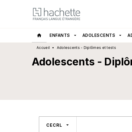
MENU
RECHERCHE
CONTEN
home
ENFANTS
arrow_drop_down
ADOLESCENTS
arrow_drop_down
A
Accueil
•
Adolescents - Diplômes et tests
Adolescents - Diplô
arrow_drop_down
CECRL