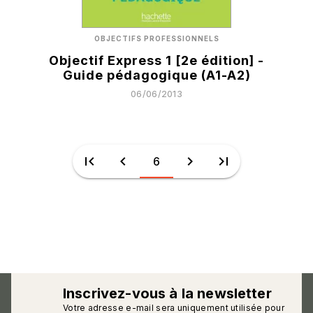
OBJECTIFS PROFESSIONNELS
Objectif Express 1 [2e édition] -
Guide pédagogique (A1-A2)
06/06/2013
first_page
chevron_left
chevron_right
last_page
6
Inscrivez-vous à la newsletter
Votre adresse e-mail sera uniquement utilisée pour