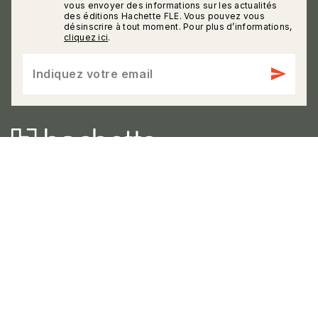
calmann_env
vous envoyer des informations sur les actualités
des éditions Hachette FLE. Vous pouvez vous
désinscrire à tout moment. Pour plus d’informations,
cliquez ici
.
send
Indiquez votre email
58 rue Jean Bleuzen, CS 70007, 92178 Vanves
Cedex, France
question_answer
Contactez-nous
NOS RÉSEAUX