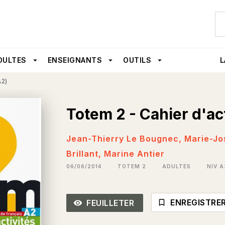
U
PIED DE PAGE
DULTES
arrow_drop_down
ENSEIGNANTS
arrow_drop_down
OUTILS
arrow_drop_down
L
A2)
Totem 2 - Cahier d'ac
Jean-Thierry Le Bougnec
,
Marie-Jo
Brillant
,
Marine Antier
06/06/2014
TOTEM 2
ADULTES
NIV A
ENREGISTRE
FEUILLETER
bookmark_border
remove_red_eye_outlined