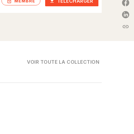
TÉLÉCHARGER
lock_outlined
download
MEMBRE
P
link
C
VOIR TOUTE LA COLLECTION