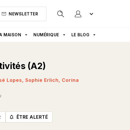
keyboard_arrow_down
NEWSLETTER
search
A MAISON
arrow_drop_down
NUMÉRIQUE
arrow_drop_down
LE BLOG
arrow_drop_down
tivités (A2)
sé Lopes
,
Sophie Erlich
,
Corina
2
R
ÊTRE ALERTÉ
notifications_none_outlined