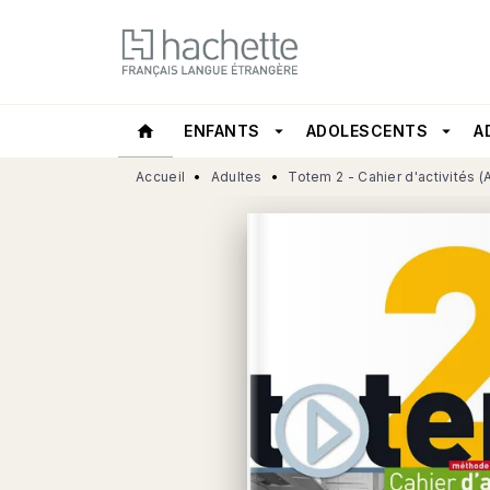
MENU
RECHERCHE
CONTEN
home
ENFANTS
arrow_drop_down
ADOLESCENTS
arrow_drop_down
A
Accueil
•
Adultes
•
Totem 2 - Cahier d'activités (