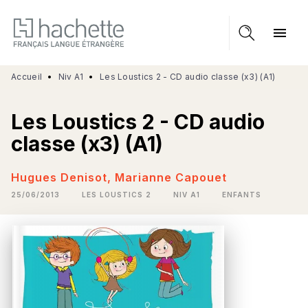
MENU
RECHERCHE
CONTENU
menu
PIED DE PAGE
Accueil
•
Niv A1
•
Les Loustics 2 - CD audio classe (x3) (A1)
Les Loustics 2 - CD audio
classe (x3) (A1)
Hugues Denisot
,
Marianne Capouet
25/06/2013
LES LOUSTICS 2
NIV A1
ENFANTS