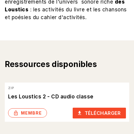
enregistrements de l'univers sonore riche
des
Loustics
: les activités du livre et les chansons
et poésies du cahier d'activités.
Ressources disponibles
ZIP
Les Loustics 2 - CD audio classe
TÉLÉCHARGER
lock_outlined
download
MEMBRE