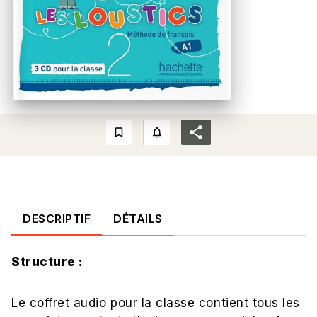
bookmark_border
notifications_none_outlined
DESCRIPTIF
DÉTAILS
Structure :
Le coffret audio pour la classe contient tous les