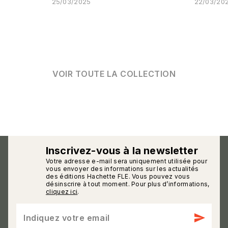
25/03/2025
22/03/20
VOIR TOUTE LA COLLECTION
Inscrivez-vous à la newsletter
Votre adresse e-mail sera uniquement utilisée pour
calmann_env
vous envoyer des informations sur les actualités
des éditions Hachette FLE. Vous pouvez vous
désinscrire à tout moment. Pour plus d’informations,
cliquez ici
.
send
Indiquez votre email