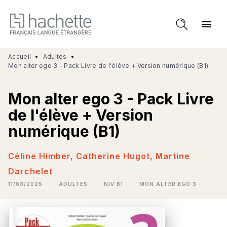
MENU
RECHERCHE
CONTENU
menu
PIED DE PAGE
Accueil
•
Adultes
•
Mon alter ego 3 - Pack Livre de l'élève + Version numérique (B1)
Mon alter ego 3 - Pack Livre
de l'élève + Version
numérique (B1)
Céline Himber
,
Catherine Hugot
,
Martine
Darchelet
11/03/2025
ADULTES
NIV B1
MON ALTER EGO 3