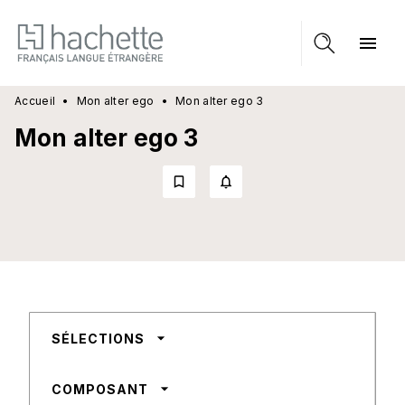
MENU
RECHERCHE
CONTENU
menu
PIED DE PAGE
Accueil
•
Mon alter ego
•
Mon alter ego 3
Mon alter ego 3
bookmark_border
notifications_none_outlined
arrow_drop_down
SÉLECTIONS
arrow_drop_down
COMPOSANT