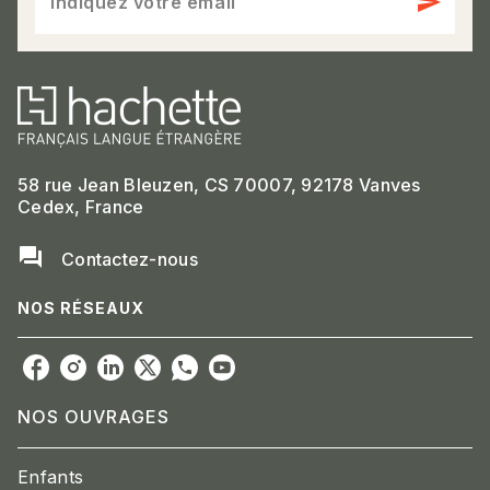
send
Indiquez votre email
58 rue Jean Bleuzen, CS 70007, 92178 Vanves
Cedex, France
question_answer
Contactez-nous
NOS RÉSEAUX
NOS OUVRAGES
Enfants