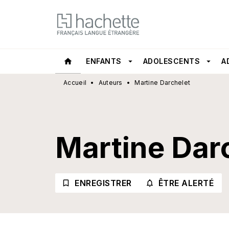
MENU
RECHERCHE
CONTEN
home
ENFANTS
arrow_drop_down
ADOLESCENTS
arrow_drop_down
A
Accueil
•
Auteurs
•
Martine Darchelet
Martine Dar
ENREGISTRER
ÊTRE ALERTÉ
bookmark_border
notifications_none_outli