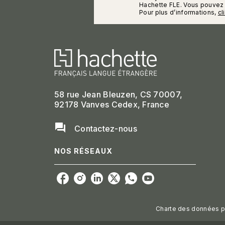
Hachette FLE. Vous pouvez 
Pour plus d’informations,
cl
58 rue Jean Bleuzen, CS 70007,
92178 Vanves Cedex, France
question_answer
Contactez-nous
NOS RÉSEAUX
Charte des données p