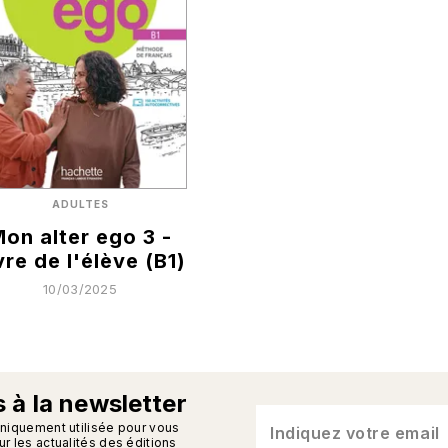
ADULTES
on alter ego 3 -
vre de l'élève (B1)
10/03/2025
 à la newsletter
n_enveloppe
uniquement utilisée pour vous
Indiquez votre email
r les actualités des éditions