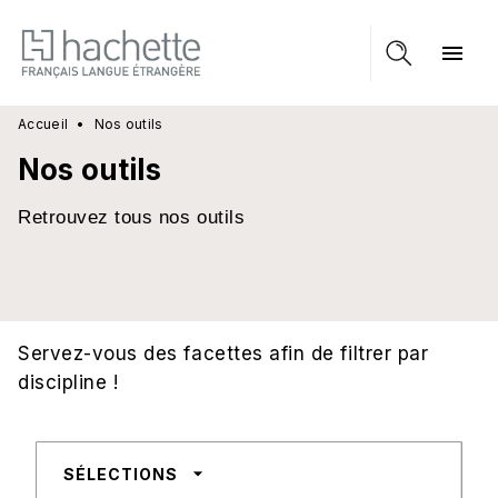
MENU
RECHERCHE
CONTENU
menu
PIED DE PAGE
Accueil
•
Nos outils
Nos outils
Retrouvez tous nos outils
Servez-vous des facettes afin de filtrer par
discipline !
arrow_drop_down
SÉLECTIONS