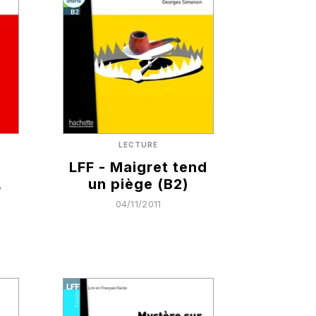
LECTURE
LFF - Maigret tend
,
un piège (B2)
04/11/2011