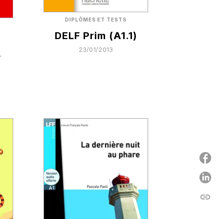
DIPLÔMES ET TESTS
DELF Prim (A1.1)
23/01/2013
,
P
link
C