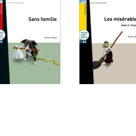
LECTURE
LECTURE
LFF - Sans famille
LFF - Les
(B1)
Misérables, tome
: Cosette (A2)
16/06/2010
16/06/2010