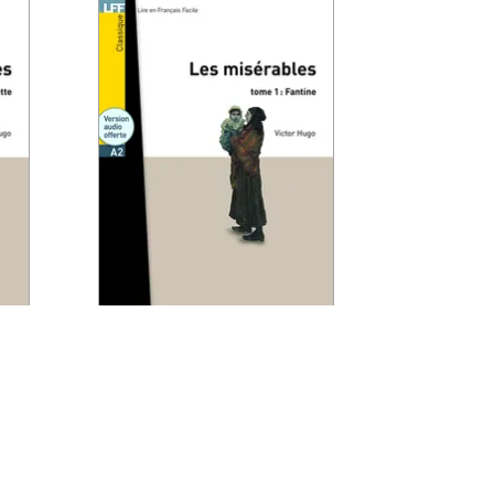
LECTURE
LFF - Les
 2
Misérables, tome 1 :
Fantine (A2)
25/01/2010