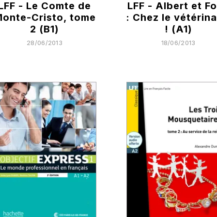
LFF - Le Comte de
LFF - Albert et Fo
onte-Cristo, tome
: Chez le vétérina
2 (B1)
! (A1)
28/06/2013
18/06/2013