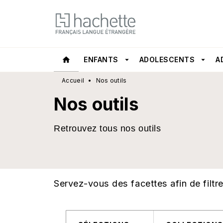
MENU
RECHERCHE
CONTEN
home
ENFANTS
arrow_drop_down
ADOLESCENTS
arrow_drop_down
A
Accueil
•
Nos outils
Nos outils
Retrouvez tous nos outils
Servez-vous des facettes afin de filtrer