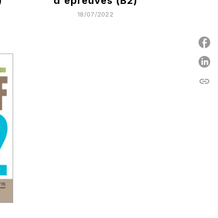
)
d'épreuves (B2)
18/07/2022
P
link
C