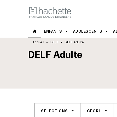
MENU
RECHERCHE
CONTEN
home
ENFANTS
arrow_drop_down
ADOLESCENTS
arrow_drop_down
A
Accueil
•
DELF
•
DELF Adulte
DELF Adulte
arrow_drop_down
arrow_drop_down
SÉLECTIONS
CECRL