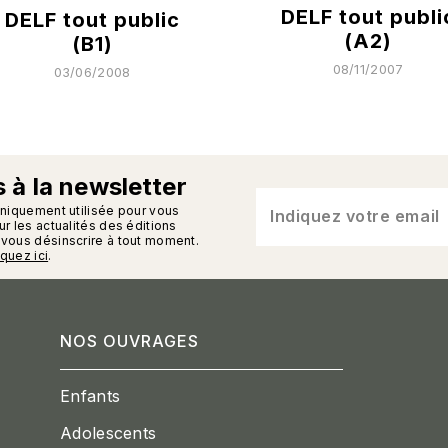
DELF tout publi
DELF tout public
(A2)
(B1)
08/11/2007
03/06/2008
 à la newsletter
n_enveloppe
uniquement utilisée pour vous
Indiquez votre email
r les actualités des éditions
vous désinscrire à tout moment.
iquez ici
.
NOS OUVRAGES
Enfants
Adolescents