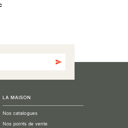
c
send
LA MAISON
Nos catalogues
Nos points de vente