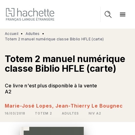
MENU
RECHERCHE
CONTENU
menu
PIED DE PAGE
Accueil
•
Adultes
•
Totem 2 manuel numérique classe Biblio HFLE (carte)
Totem 2 manuel numérique
classe Biblio HFLE (carte)
Ce livre n'est plus disponible à la vente
A2
Marie-José Lopes
,
Jean-Thierry Le Bougnec
16/03/2018
TOTEM 2
ADULTES
NIV A2