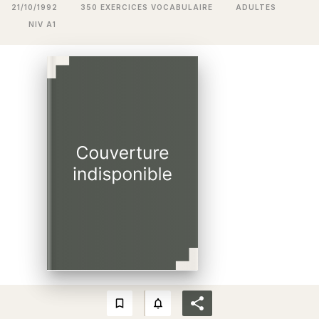
21/10/1992
350 EXERCICES VOCABULAIRE
ADULTES
NIV A1
bookmark_border
notifications_none_outlined