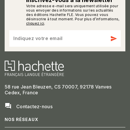
Inscrivez-vous à la newsletter
Votre adresse e-mail sera uniquement utilisée pour
calmann_env
vous envoyer des informations sur les actualités
des éditions Hachette FLE. Vous pouvez vous
désinscrire à tout moment. Pour plus d’informations,
cliquez ici
.
send
Indiquez votre email
58 rue Jean Bleuzen, CS 70007, 92178 Vanves
Cedex, France
question_answer
Contactez-nous
NOS RÉSEAUX