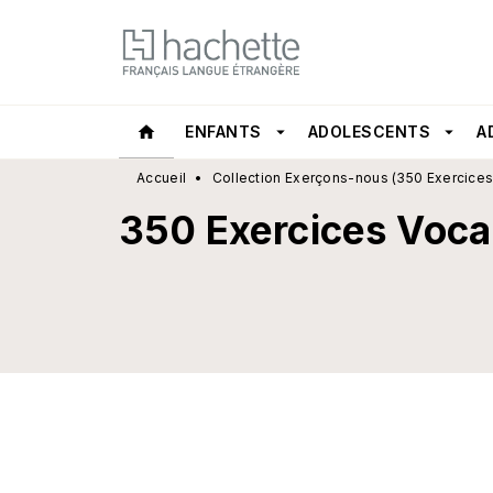
MENU
RECHERCHE
CONTEN
home
ENFANTS
arrow_drop_down
ADOLESCENTS
arrow_drop_down
A
Accueil
•
Collection Exerçons-nous (350 Exercices
350 Exercices Voca