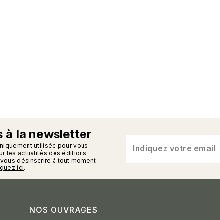
 à la newsletter
n_enveloppe
uniquement utilisée pour vous
Indiquez votre email
r les actualités des éditions
vous désinscrire à tout moment.
iquez ici
.
NOS OUVRAGES