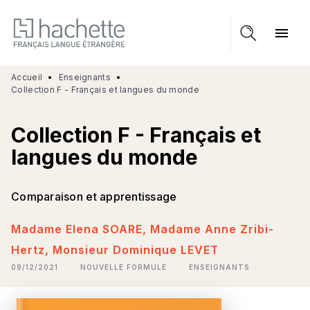
MENU
RECHERCHE
CONTENU
menu
PIED DE PAGE
Accueil
•
Enseignants
•
Collection F - Français et langues du monde
Collection F - Français et
langues du monde
Comparaison et apprentissage
Madame Elena SOARE
,
Madame Anne Zribi-
Hertz
,
Monsieur Dominique LEVET
09/12/2021
NOUVELLE FORMULE
ENSEIGNANTS