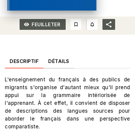
FEUILLETER
remove_red_eye_outlined
bookmark_border
notifications_none_out
DESCRIPTIF
DÉTAILS
L'enseignement du français à des publics de
migrants s'organise d'autant mieux qu'il prend
appui sur la grammaire intériorisée de
l'apprenant. À cet effet, il convient de disposer
de descriptions des langues sources pour
aborder le français dans une perspective
comparatiste.