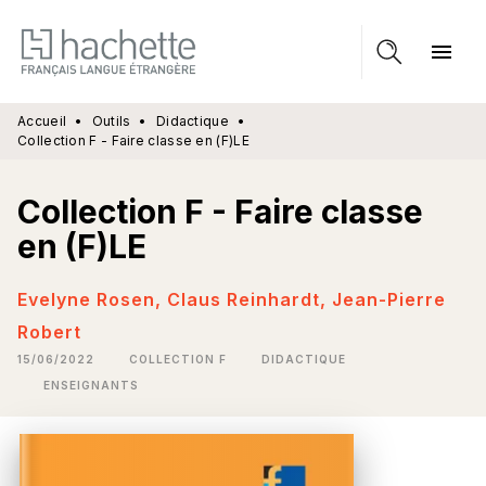
MENU
RECHERCHE
CONTENU
menu
PIED DE PAGE
Accueil
•
Outils
•
Didactique
•
Collection F - Faire classe en (F)LE
Collection F - Faire classe
en (F)LE
Evelyne Rosen
,
Claus Reinhardt
,
Jean-Pierre
Robert
15/06/2022
COLLECTION F
DIDACTIQUE
ENSEIGNANTS