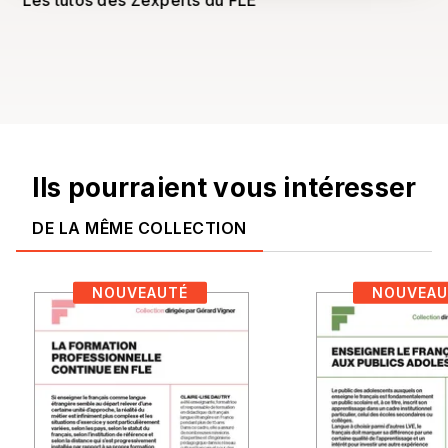
Les tutos des Zexperts du FLE
L
Ils pourraient vous intéresser
DE LA MÊME COLLECTION
NOUVEAUTÉ
NOUVEAU