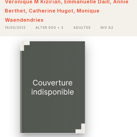
Véronique M Kizirian
,
Emmanuelle Daill
,
Annie
Berthet
,
Catherine Hugot
,
Monique
Waendendries
10/05/2013
ALTER EGO + 2
ADULTES
NIV A2