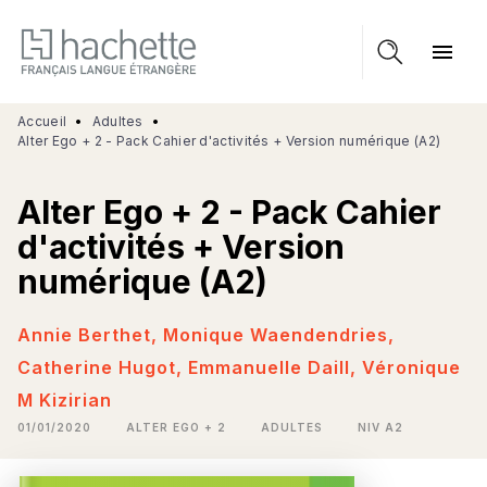
MENU
RECHERCHE
CONTENU
menu
PIED DE PAGE
Accueil
•
Adultes
•
Alter Ego + 2 - Pack Cahier d'activités + Version numérique (A2)
Alter Ego + 2 - Pack Cahier
d'activités + Version
numérique (A2)
Annie Berthet
,
Monique Waendendries
,
Catherine Hugot
,
Emmanuelle Daill
,
Véronique
M Kizirian
01/01/2020
ALTER EGO + 2
ADULTES
NIV A2