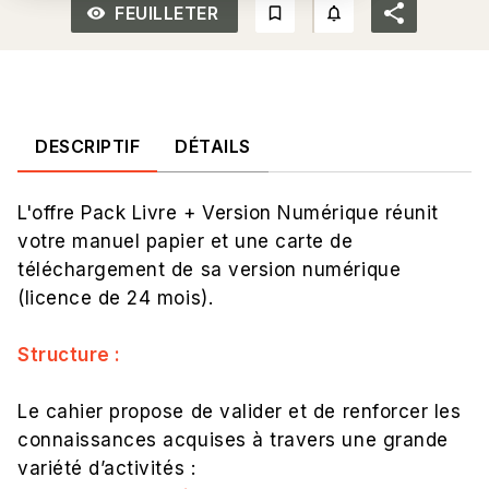
FEUILLETER
remove_red_eye_outlined
bookmark_border
notifications_none_out
DESCRIPTIF
DÉTAILS
L'offre Pack Livre + Version Numérique réunit
votre manuel papier et une carte de
téléchargement de sa version numérique
(licence de 24 mois).
Structure :
Le cahier propose de valider et de renforcer les
connaissances acquises à travers une grande
variété d’activités :