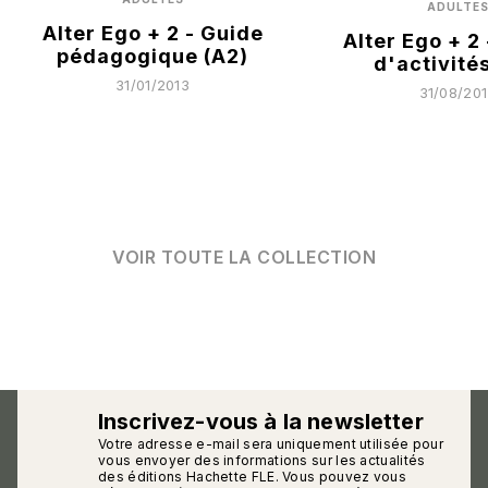
ADULTE
Alter Ego + 2 - Guide
Alter Ego + 2
pédagogique (A2)
d'activité
31/01/2013
31/08/20
VOIR TOUTE LA COLLECTION
Inscrivez-vous à la newsletter
Votre adresse e-mail sera uniquement utilisée pour
calmann_env
vous envoyer des informations sur les actualités
des éditions Hachette FLE. Vous pouvez vous