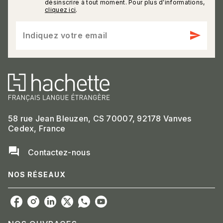
désinscrire à tout moment. Pour plus d’informations,
cliquez ici
.
send
Indiquez votre email
58 rue Jean Bleuzen, CS 70007, 92178 Vanves
Cedex, France
question_answer
Contactez-nous
NOS RÉSEAUX