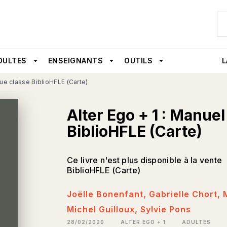
U
PIED DE PAGE
DULTES
arrow_drop_down
ENSEIGNANTS
arrow_drop_down
OUTILS
arrow_drop_down
L
que classe BiblioHFLE (Carte)
Alter Ego + 1 : Manue
BiblioHFLE (Carte)
Ce livre n'est plus disponible à la vente
BiblioHFLE (Carte)
Joëlle Bonenfant
,
Gabrielle Chort
,
Michel Guilloux
,
Sylvie Pons
28/02/2020
ALTER EGO + 1
ADULTES