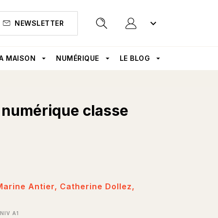
keyboard_arrow_down
NEWSLETTER
search
A MAISON
arrow_drop_down
NUMÉRIQUE
arrow_drop_down
LE BLOG
arrow_drop_down
l numérique classe
Marine Antier
,
Catherine Dollez
,
NIV A1