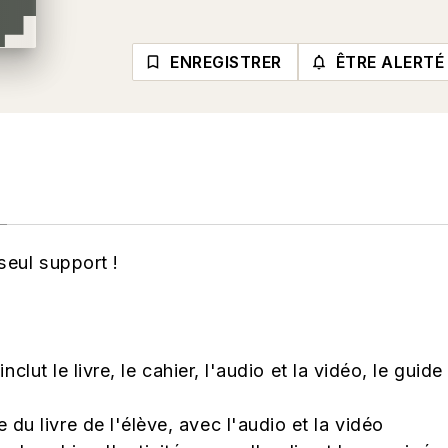
ENREGISTRER
ÊTRE ALERTÉ
bookmark_border
notifications_none_o
seul support !
nclut le livre, le cahier, l'audio et la vidéo, le gui
du livre de l'élève, avec l'audio et la vidéo