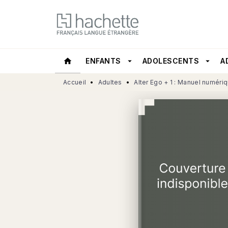
MENU
RECHERCHE
CONTEN
home
ENFANTS
arrow_drop_down
ADOLESCENTS
arrow_drop_down
A
Accueil
•
Adultes
•
Alter Ego + 1 : Manuel numéri