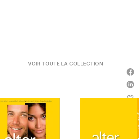
VOIR TOUTE LA COLLECTION
P
link
C