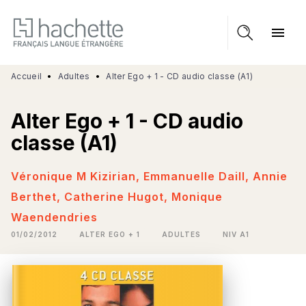
MENU
RECHERCHE
CONTENU
menu
PIED DE PAGE
Accueil
•
Adultes
•
Alter Ego + 1 - CD audio classe (A1)
Alter Ego + 1 - CD audio
classe (A1)
Véronique M Kizirian
,
Emmanuelle Daill
,
Annie
Berthet
,
Catherine Hugot
,
Monique
Waendendries
01/02/2012
ALTER EGO + 1
ADULTES
NIV A1