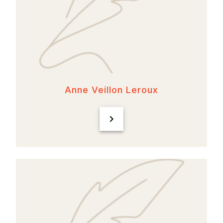
Anne Veillon Leroux
chevron_right