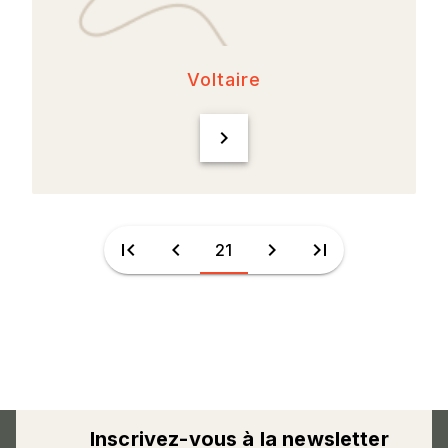
Voltaire
chevron_right
first_page
chevron_left
chevron_right
last_page
21
Inscrivez-vous à la newsletter