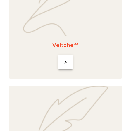
Veltcheff
chevron_right