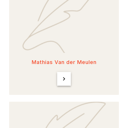
Mathias Van der Meulen
chevron_right