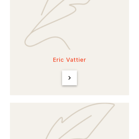
Eric Vattier
chevron_right