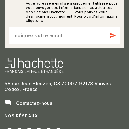
Votre adresse e-mail sera uniquement utilisée pour
calmann_env
vous envoyer des informations sur les actualités
des éditions Hachette FLE. Vous pouvez vous
désinscrire à tout moment. Pour plus d’informations,
cliquez ici
.
send
Indiquez votre email
58 rue Jean Bleuzen, CS 70007, 92178 Vanves
Cedex, France
question_answer
Contactez-nous
NOS RÉSEAUX