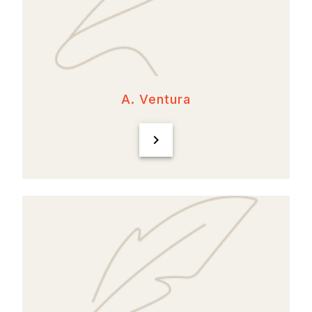
A. Ventura
chevron_right