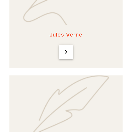
Jules Verne
chevron_right