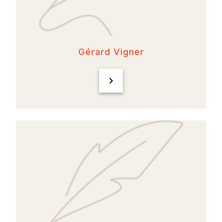
Gérard Vigner
chevron_right