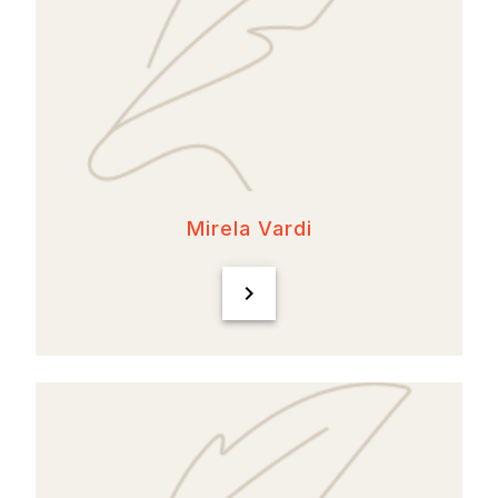
Mirela Vardi
chevron_right