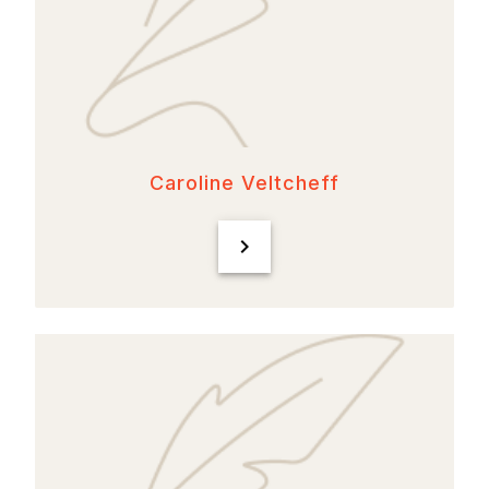
Caroline Veltcheff
chevron_right