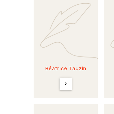
Béatrice Tauzin
chevron_right