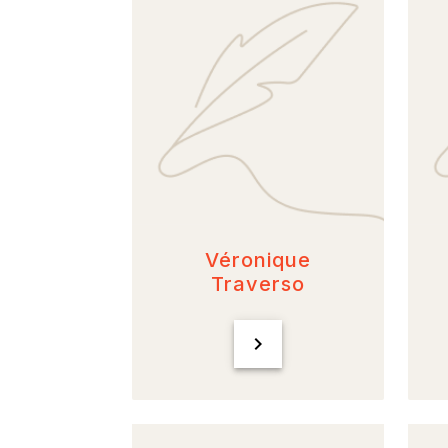
Véronique
Traverso
chevron_right