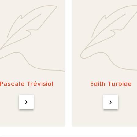
Pascale Trévisiol
Edith Turbide
chevron_right
chevron_right