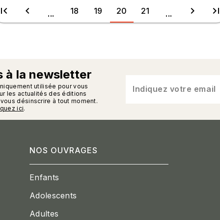
irst_page
chevron_left
chevron_right
last_pa
18
19
20
21
...
...
 à la newsletter
n_enveloppe
uniquement utilisée pour vous
Indiquez votre email
r les actualités des éditions
vous désinscrire à tout moment.
iquez ici
.
NOS OUVRAGES
Enfants
Adolescents
Adultes