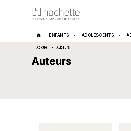
MENU
RECHERCHE
CONTEN
home
ENFANTS
arrow_drop_down
ADOLESCENTS
arrow_drop_down
A
Accueil
•
Auteurs
Auteurs