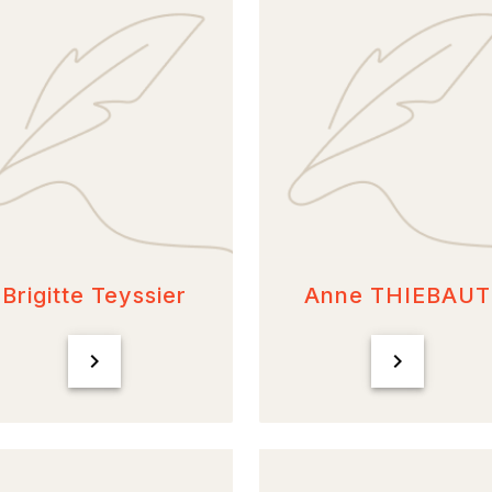
Brigitte Teyssier
Anne THIEBAUT
chevron_right
chevron_right