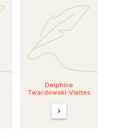
Delphine
Twardowski-Vieites
chevron_right