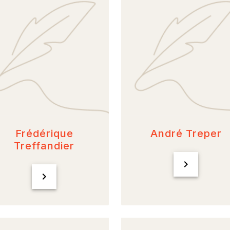
Frédérique
André Treper
Treffandier
chevron_right
chevron_right