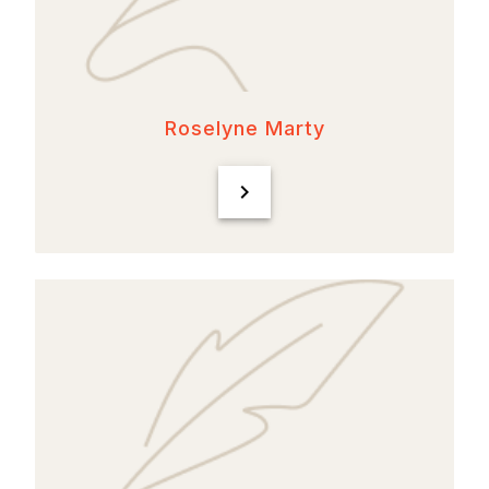
Roselyne Marty
chevron_right