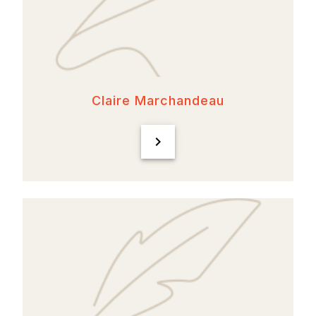
Claire Marchandeau
chevron_right