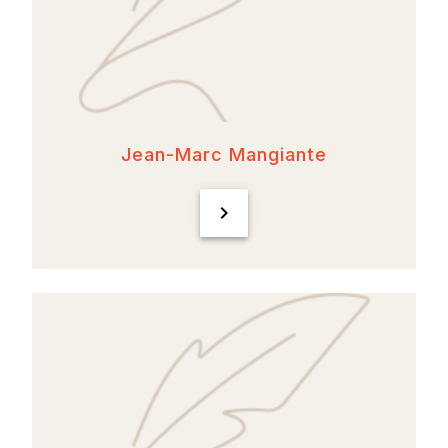
Jean-Marc Mangiante
chevron_right