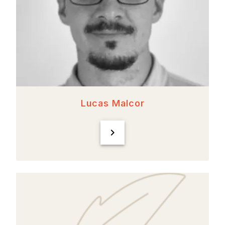
Lucas Malcor
chevron_right