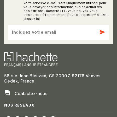
Votre adresse e-mail sera uniquement utilisée pour
calmann_env
vous envoyer des informations sur les actualités
des éditions Hachette FLE. Vous pouvez vous
désinscrire à tout moment. Pour plus d’informations,
cliquez ici
.
send
Indiquez votre email
58 rue Jean Bleuzen, CS 70007, 92178 Vanves
Cedex, France
question_answer
Contactez-nous
NOS RÉSEAUX