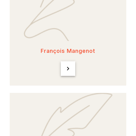
François Mangenot
chevron_right