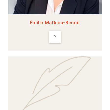
Émilie Mathieu-Benoit
chevron_right