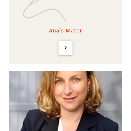
Anaïs Mater
chevron_right