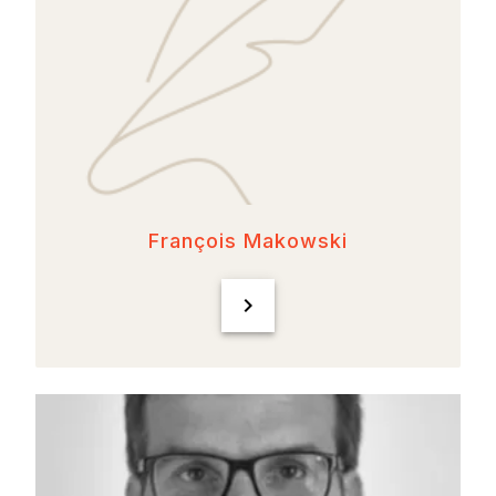
François Makowski
chevron_right