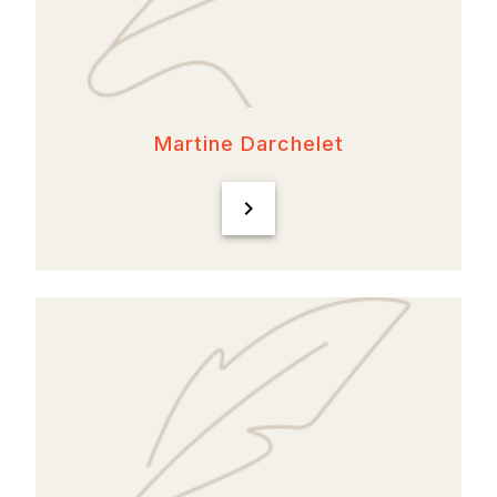
Martine Darchelet
chevron_right