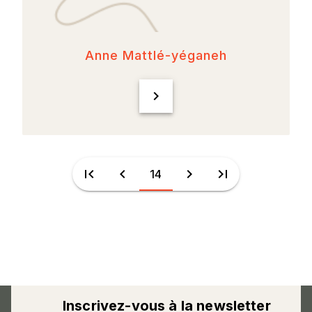
Anne Mattlé-yéganeh
chevron_right
first_page
chevron_left
chevron_right
last_page
14
Inscrivez-vous à la newsletter