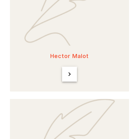
Hector Malot
chevron_right