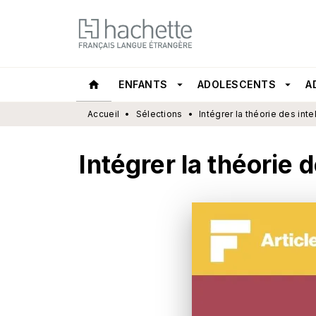
MENU
RECHERCHE
CONTEN
home
ENFANTS
arrow_drop_down
ADOLESCENTS
arrow_drop_down
A
Accueil
•
Sélections
•
Intégrer la théorie des in
Intégrer la théorie