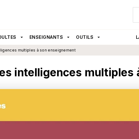
U
PIED DE PAGE
DULTES
arrow_drop_down
ENSEIGNANTS
arrow_drop_down
OUTILS
arrow_drop_down
L
telligences multiples à son enseignement
 des intelligences multiple