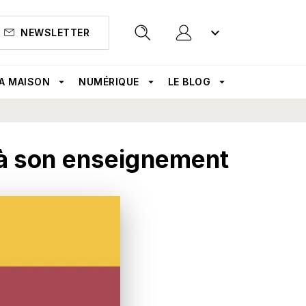
keyboard_arrow_down
NEWSLETTER
search
A MAISON
arrow_drop_down
NUMÉRIQUE
arrow_drop_down
LE BLOG
arrow_drop_down
s à son enseignement