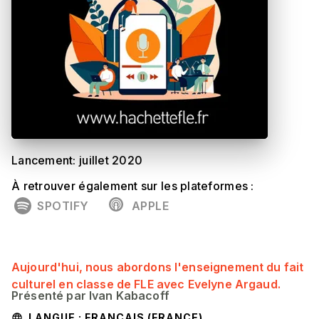
Lancement: juillet 2020
À retrouver également sur les plateformes :
SPOTIFY
APPLE
Aujourd'hui, nous abordons l'enseignement du fait
culturel en classe de FLE avec Evelyne Argaud.
Présenté par Ivan Kabacoff
LANGUE : FRANÇAIS (FRANCE)
language