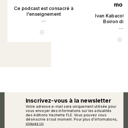
mo
Ce podcast est consacré à
l'enseignement
Ivan Kabacoff 
…
Boiron dis
…
ÉCOUTER LE PODCAST
play_circle_outline
É
play_circle_outline
Inscrivez-vous à la newsletter
Votre adresse e-mail sera uniquement utilisée pour
calmann_env
vous envoyer des informations sur les actualités
des éditions Hachette FLE. Vous pouvez vous
désinscrire à tout moment. Pour plus d’informations,
cliquez ici
.