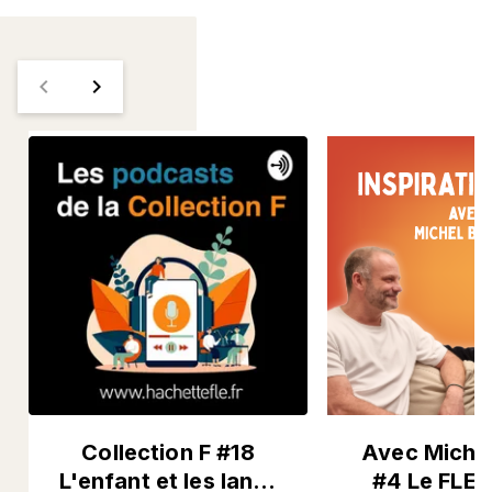
navigate_before
navigate_next
Collection F #18
Avec Michel
L'enfant et les lan…
#4 Le FLE