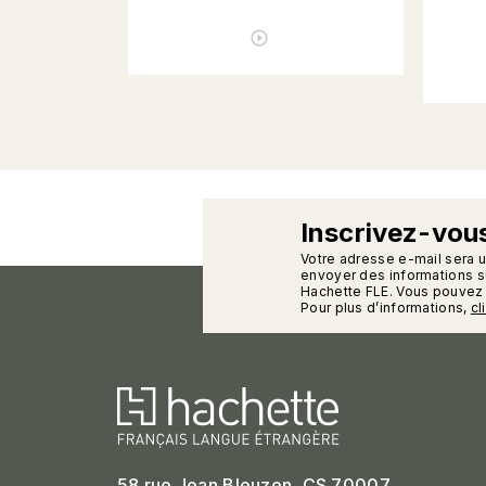
ÉCOUTER LE PODCAST
play_circle_outline
Inscrivez-vous
calman
Votre adresse e-mail sera 
envoyer des informations su
Hachette FLE. Vous pouvez 
Pour plus d’informations,
cl
58 rue Jean Bleuzen, CS 70007,