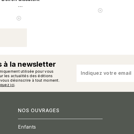
…
ÉCOUTER L
play_circle_outline
ÉCOUTER LE PODCAST
play_circle_outline
 à la newsletter
n_enveloppe
uniquement utilisée pour vous
Indiquez votre email
r les actualités des éditions
vous désinscrire à tout moment.
iquez ici
.
NOS OUVRAGES
Enfants