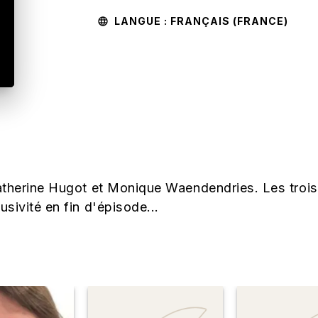
LANGUE : FRANÇAIS (FRANCE)
language
:
atherine Hugot et Monique Waendendries. Les trois 
sivité en fin d'épisode...