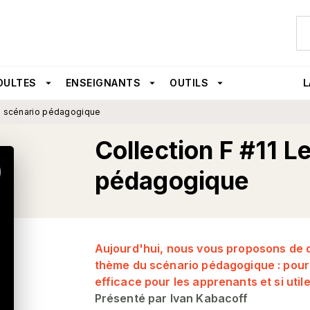
U
PIED DE PAGE
DULTES
arrow_drop_down
ENSEIGNANTS
arrow_drop_down
OUTILS
arrow_drop_down
L
Le scénario pédagogique
Collection F #11 L
pédagogique
Aujourd'hui, nous vous proposons de 
thème du scénario pédagogique : pourq
efficace pour les apprenants et si util
Présenté par Ivan Kabacoff