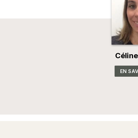
Célin
EN SAV