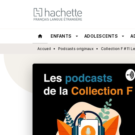
MENU
RECHERCHE
CONTEN
home
ENFANTS
arrow_drop_down
ADOLESCENTS
arrow_drop_down
A
Accueil
•
Podcasts originaux
•
Collection F #11 