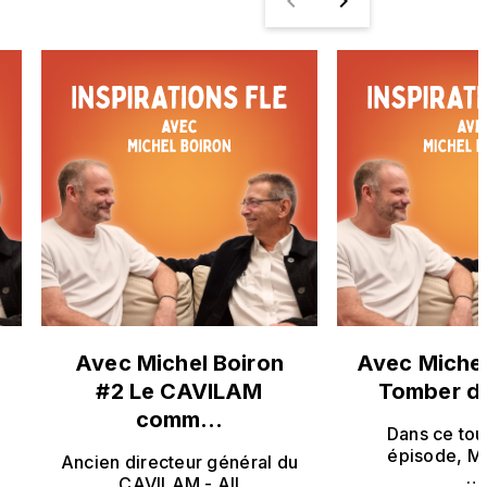
navigate_before
navigate_next
Avec Michel Boiron
Avec Michel
#2 Le CAVILAM
Tomber d
comm…
Dans ce tou
épisode, Mi
Ancien directeur général du
…
CAVILAM - All