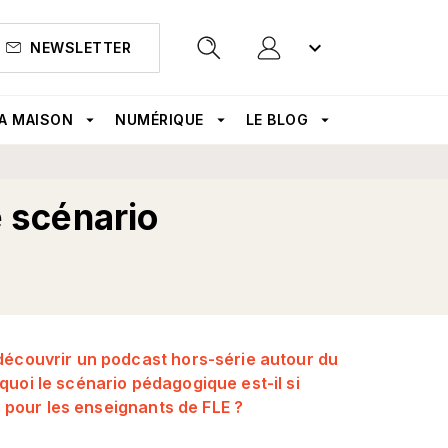
keyboard_arrow_down
NEWSLETTER
search
A MAISON
arrow_drop_down
NUMÉRIQUE
arrow_drop_down
LE BLOG
arrow_drop_down
e scénario
découvrir un podcast hors-série autour du
uoi le scénario pédagogique est-il si
e pour les enseignants de FLE ?