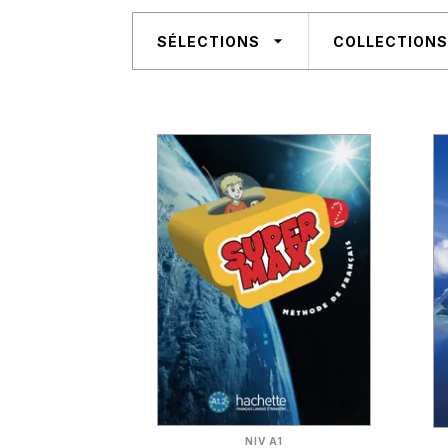
arrow_drop_down
SÉLECTIONS
COLLECTIONS
NIV A1