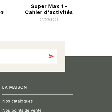
Super Max 1 -
és
Cahier d'activités
04/03/2009
send
LA MAISON
Nos catalogues
Nos points de vente