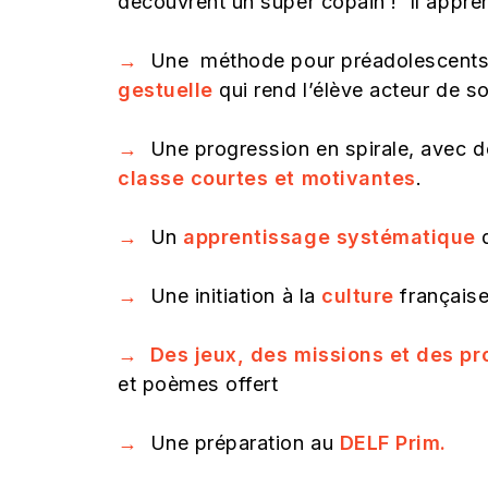
découvrent un super copain ! Il appren
→
Une méthode pour préadolescents 
gestuelle
qui rend l’élève acteur de s
→
Une progression en spirale, avec d
classe courtes et motivantes
.
→
Un
apprentissage systématique
d
→
Une initiation à la
culture
française
→
Des jeux, des missions et des pr
et poèmes offert
→
Une préparation au
DELF Prim.