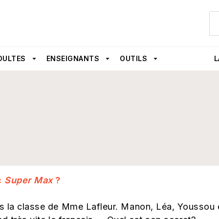
U
PIED DE PAGE
DULTES
arrow_drop_down
ENSEIGNANTS
arrow_drop_down
OUTILS
arrow_drop_down
L
c
Super Max
?
ns la classe de Mme Lafleur. Manon, Léa, Youssou