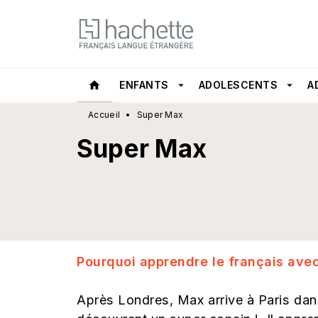
MENU
RECHERCHE
CONTEN
home
ENFANTS
arrow_drop_down
ADOLESCENTS
arrow_drop_down
A
Accueil
•
Super Max
Super Max
Pourquoi apprendre le français ave
Après Londres, Max arrive à Paris da