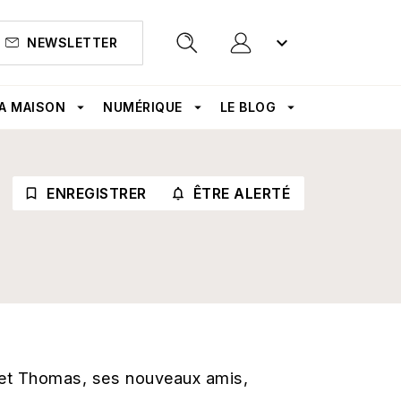
keyboard_arrow_down
NEWSLETTER
search
A MAISON
arrow_drop_down
NUMÉRIQUE
arrow_drop_down
LE BLOG
arrow_drop_down
ENREGISTRER
ÊTRE ALERTÉ
bookmark_border
notifications_none_outlined
 et Thomas, ses nouveaux amis,