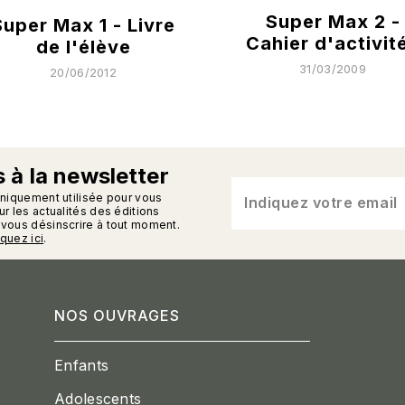
Super Max 2 -
Super Max 1 - Livre
Cahier d'activit
de l'élève
31/03/2009
20/06/2012
 à la newsletter
n_enveloppe
uniquement utilisée pour vous
Indiquez votre email
r les actualités des éditions
vous désinscrire à tout moment.
iquez ici
.
NOS OUVRAGES
Enfants
Adolescents