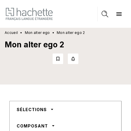
MENU
RECHERCHE
CONTENU
menu
PIED DE PAGE
Accueil
•
Mon alter ego
•
Mon alter ego 2
Mon alter ego 2
bookmark_border
notifications_none_outlined
arrow_drop_down
SÉLECTIONS
arrow_drop_down
COMPOSANT