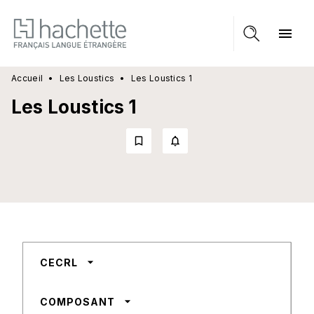
MENU
RECHERCHE
CONTENU
menu
PIED DE PAGE
Accueil
•
Les Loustics
•
Les Loustics 1
Les Loustics 1
bookmark_border
notifications_none_outlined
arrow_drop_down
CECRL
arrow_drop_down
COMPOSANT