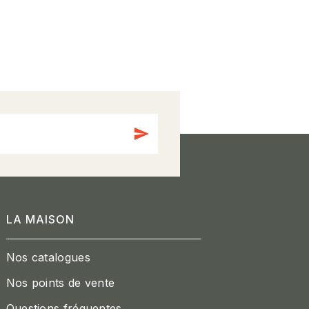
send
LA MAISON
Nos catalogues
Nos points de vente
Questions fréquentes