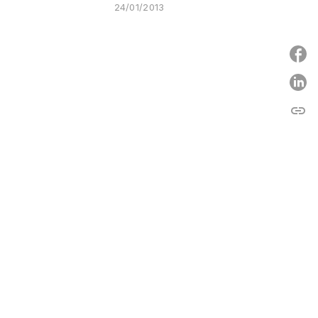
24/01/2013
P
link
C