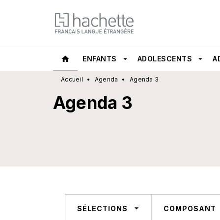
MENU
RECHERCHE
CONTEN
home
ENFANTS
arrow_drop_down
ADOLESCENTS
arrow_drop_down
A
Accueil
•
Agenda
•
Agenda 3
Agenda 3
arrow_drop_down
SÉLECTIONS
COMPOSANT