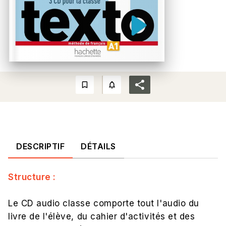
bookmark_border
notifications_none_outlined
DESCRIPTIF
DÉTAILS
Structure :
Le CD audio classe comporte tout l'audio du
livre de l'élève, du cahier d'activités et des