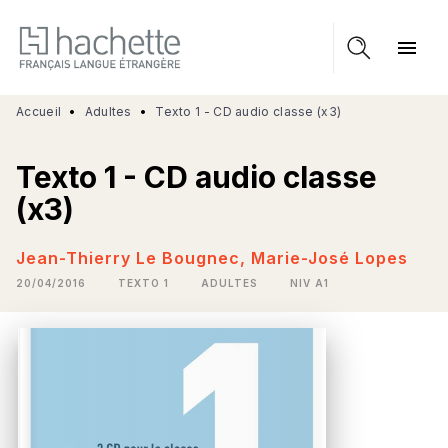
MENU
RECHERCHE
CONTENU
menu
PIED DE PAGE
Accueil
•
Adultes
•
Texto 1 - CD audio classe (x3)
Texto 1 - CD audio classe
(x3)
Jean-Thierry Le Bougnec
,
Marie-José Lopes
20/04/2016
TEXTO 1
ADULTES
NIV A1