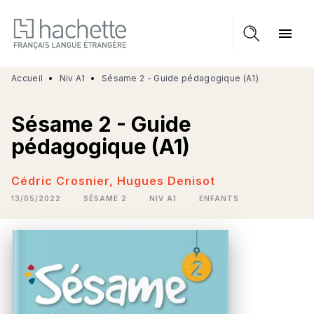
MENU
RECHERCHE
CONTENU
menu
PIED DE PAGE
Accueil
•
Niv A1
•
Sésame 2 - Guide pédagogique (A1)
Sésame 2 - Guide
pédagogique (A1)
Cédric Crosnier
,
Hugues Denisot
13/05/2022
SÉSAME 2
NIV A1
ENFANTS