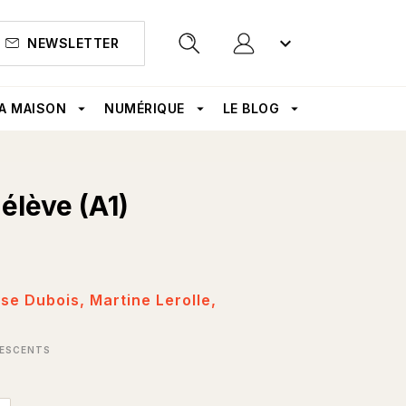
keyboard_arrow_down
NEWSLETTER
search
A MAISON
arrow_drop_down
NUMÉRIQUE
arrow_drop_down
LE BLOG
arrow_drop_down
'élève (A1)
se Dubois
,
Martine Lerolle
,
ESCENTS