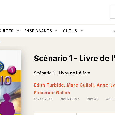
U
PIED DE PAGE
DULTES
arrow_drop_down
ENSEIGNANTS
arrow_drop_down
OUTILS
arrow_drop_down
L
)
Scénario 1 - Livre de l
Scénario 1 - Livre de l'élève
Edith Turbide
,
Marc Culioli
,
Anne-Ly
Fabienne Gallon
08/02/2008
SCÉNARIO 1
NIV A1
ADOL