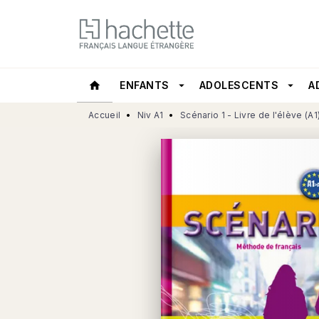
MENU
RECHERCHE
CONTEN
home
ENFANTS
arrow_drop_down
ADOLESCENTS
arrow_drop_down
A
Accueil
•
Niv A1
•
Scénario 1 - Livre de l'élève (A1