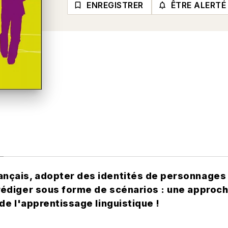
ENREGISTRER
ÊTRE ALERTÉ
bookmark_border
notifications_none_o
nçais, adopter des identités de personnages 
rédiger sous forme de scénarios : une approche
 de l'apprentissage linguistique !