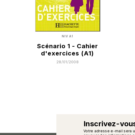
NIV A1
Scénario 1 - Cahier
d'exercices (A1)
28/01/2008
Inscrivez-vous
calman
Votre adresse e-mail sera 