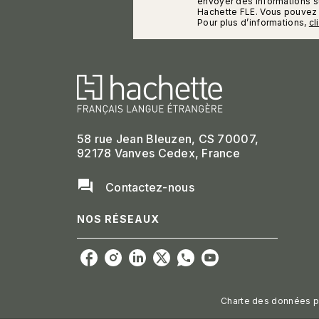
envoyer des informations su
Hachette FLE. Vous pouvez 
Pour plus d’informations,
cl
58 rue Jean Bleuzen, CS 70007,
92178 Vanves Cedex, France
question_answer
Contactez-nous
NOS RÉSEAUX
Charte des données p