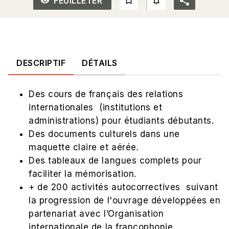
FEUILLETER
remove_red_eye_outlined
bookmark_border
notifications_none_out
DESCRIPTIF
DÉTAILS
Des cours de français des relations
internationales (institutions et
administrations) pour étudiants débutants.
Des documents culturels dans une
maquette claire et aérée.
Des tableaux de langues complets pour
faciliter la mémorisation.
+ de 200 activités autocorrectives suivant
la progression de l'ouvrage développées en
partenariat avec l’Organisation
internationale de la francophonie.