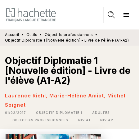
MENU
RECHERCHE
CONTENU
menu
PIED DE PAGE
Accueil
•
Outils
•
Objectifs professionnels
•
Objectif Diplomatie 1 [Nouvelle édition] - Livre de l'élève (A1-A2)
Objectif Diplomatie 1
[Nouvelle édition] - Livre de
l'élève (A1-A2)
Laurence Riehl
,
Marie-Hélène Amiot
,
Michel
Soignet
01/02/2017
OBJECTIF DIPLOMATIE 1
ADULTES
OBJECTIFS PROFESSIONNELS
NIV A1
NIV A2