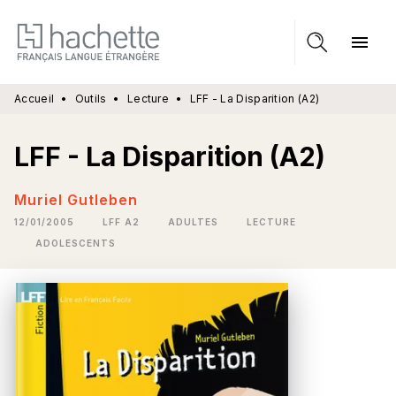
MENU
RECHERCHE
CONTENU
menu
PIED DE PAGE
Accueil
•
Outils
•
Lecture
•
LFF - La Disparition (A2)
LFF - La Disparition (A2)
Muriel Gutleben
12/01/2005
LFF A2
ADULTES
LECTURE
ADOLESCENTS