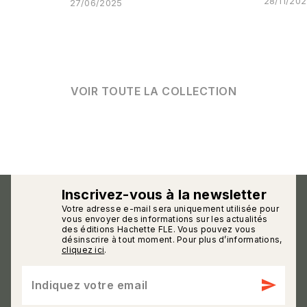
28/11/20
27/06/2025
VOIR TOUTE LA COLLECTION
Inscrivez-vous à la newsletter
Votre adresse e-mail sera uniquement utilisée pour
calmann_env
vous envoyer des informations sur les actualités
des éditions Hachette FLE. Vous pouvez vous
désinscrire à tout moment. Pour plus d’informations,
cliquez ici
.
send
Indiquez votre email