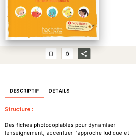
bookmark_border
notifications_none_outlined
DESCRIPTIF
DÉTAILS
Structure :
Des fiches photocopiables pour dynamiser
lenseignement, accentuer l'approche ludique et