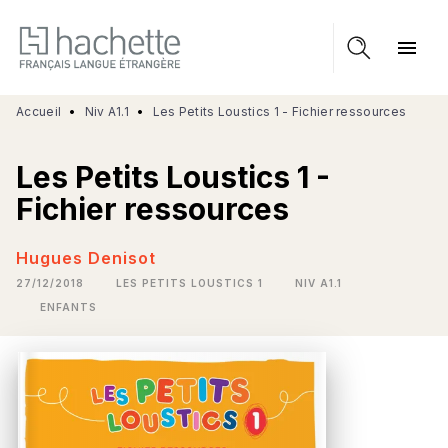
MENU
RECHERCHE
CONTENU
menu
PIED DE PAGE
Accueil
•
Niv A1.1
•
Les Petits Loustics 1 - Fichier ressources
Les Petits Loustics 1 -
Fichier ressources
Hugues Denisot
27/12/2018
LES PETITS LOUSTICS 1
NIV A1.1
ENFANTS