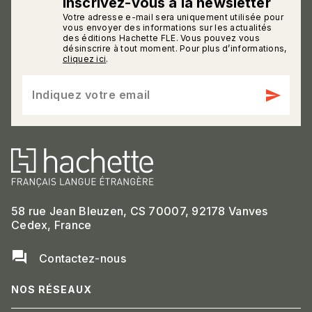
Inscrivez-vous à la newsletter
Votre adresse e-mail sera uniquement utilisée pour
calmann_env
vous envoyer des informations sur les actualités
des éditions Hachette FLE. Vous pouvez vous
désinscrire à tout moment. Pour plus d’informations,
cliquez ici
.
send
Indiquez votre email
58 rue Jean Bleuzen, CS 70007, 92178 Vanves
Cedex, France
question_answer
Contactez-nous
NOS RÉSEAUX