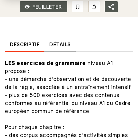
FEUILLETER
remove_red_eye_outlined
bookmark_border
notifications_none_out
DESCRIPTIF
DÉTAILS
LES exercices de grammaire
niveau A1
propose :
- une démarche d'observation et de découverte
de la règle, associée à un entraînement intensif
- plus de 500 exercices avec des contenus
conformes au référentiel du niveau A1 du Cadre
européen commun de référence.
Pour chaque chapitre :
- des corpus accompagnés d'activités simples