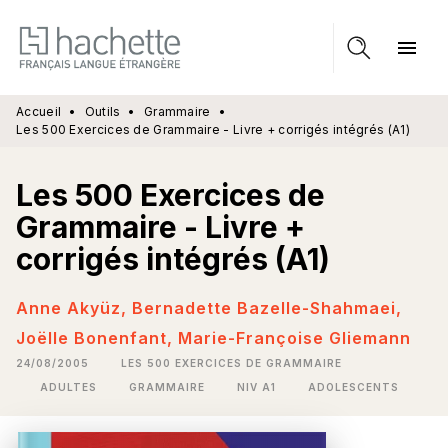
MENU
RECHERCHE
CONTENU
menu
PIED DE PAGE
Accueil
•
Outils
•
Grammaire
•
Les 500 Exercices de Grammaire - Livre + corrigés intégrés (A1)
Les 500 Exercices de
Grammaire - Livre +
corrigés intégrés (A1)
Anne Akyüz
,
Bernadette Bazelle-Shahmaei
,
Joëlle Bonenfant
,
Marie-Françoise Gliemann
24/08/2005
LES 500 EXERCICES DE GRAMMAIRE
ADULTES
GRAMMAIRE
NIV A1
ADOLESCENTS