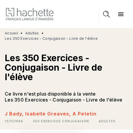
MENU
RECHERCHE
CONTENU
menu
PIED DE PAGE
Accueil
•
Adultes
•
Les 350 Exercices - Conjugaison - Livre de l'élève
Les 350 Exercices -
Conjugaison - Livre de
l'élève
Ce livre n'est plus disponible à la vente
Les 350 Exercices - Conjugaison - Livre de l'élève
J Bady
,
Isabelle Greaves
,
A Petetin
13/11/1996
350 EXERCICES CONJUGAISON
ADULTES