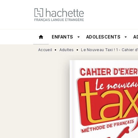
MENU
RECHERCHE
CONTEN
home
ENFANTS
arrow_drop_down
ADOLESCENTS
arrow_drop_down
A
Accueil
•
Adultes
•
Le Nouveau Taxi ! 1 - Cahier d