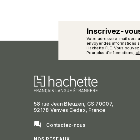
Inscrivez-vous
calman
Votre adresse e-mail sera 
envoyer des informations su
Hachette FLE. Vous pouvez 
Pour plus d’informations,
cl
58 rue Jean Bleuzen, CS 70007,
92178 Vanves Cedex, France
question_answer
Contactez-nous
NOS RÉSEAUX