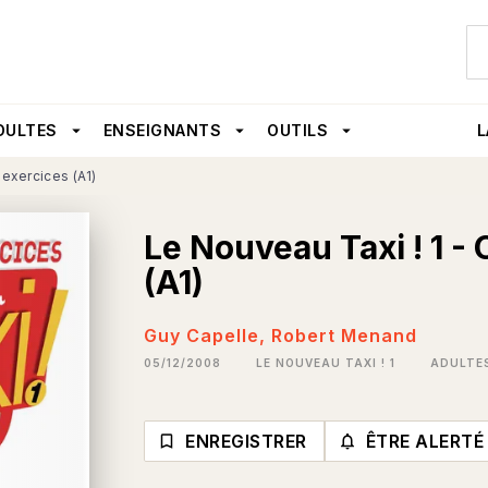
U
PIED DE PAGE
DULTES
arrow_drop_down
ENSEIGNANTS
arrow_drop_down
OUTILS
arrow_drop_down
L
'exercices (A1)
Le Nouveau Taxi ! 1 -
(A1)
Guy Capelle
,
Robert Menand
05/12/2008
LE NOUVEAU TAXI ! 1
ADULTE
ENREGISTRER
ÊTRE ALERTÉ
bookmark_border
notifications_none_o