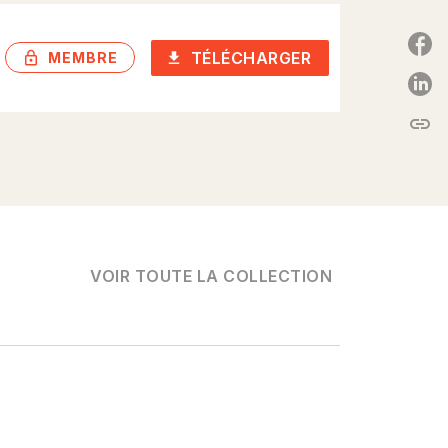
TÉLÉCHARGER
lock_outlined
download
MEMBRE
P
link
C
VOIR TOUTE LA COLLECTION