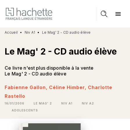
MENU
RECHERCHE
CONTENU
menu
PIED DE PAGE
Accueil
•
Niv A1
•
Le Mag' 2 - CD audio élève
Le Mag' 2 - CD audio élève
Ce livre n'est plus disponible à la vente
Le Mag' 2 - CD audio élève
Fabienne Gallon
,
Céline Himber
,
Charlotte
Rastello
16/01/2006
LE MAG' 2
NIV A1
NIV A2
ADOLESCENTS