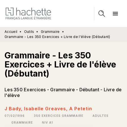
MENU
RECHERCHE
CONTENU
menu
PIED DE PAGE
Accueil
•
Outils
•
Grammaire
•
Grammaire - Les 350 Exercices + Livre de l'élève (Débutant)
Grammaire - Les 350
Exercices + Livre de l'élève
(Débutant)
Les 350 Exercices - Grammaire - Débutant - Livre de
l'élève
J Bady
,
Isabelle Greaves
,
A Petetin
07/02/1996
350 EXERCICES GRAMMAIRE
ADULTES
GRAMMAIRE
NIV A1