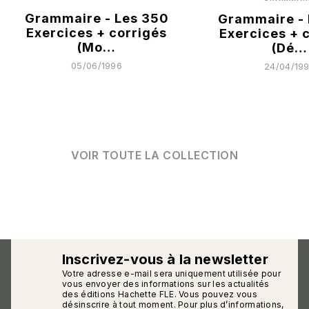
Grammaire - Les 350
Grammaire - 
Exercices + corrigés
Exercices + 
(Mo…
(Dé…
05/06/1996
24/04/19
VOIR TOUTE LA COLLECTION
Inscrivez-vous à la newsletter
Votre adresse e-mail sera uniquement utilisée pour
calmann_env
vous envoyer des informations sur les actualités
des éditions Hachette FLE. Vous pouvez vous
désinscrire à tout moment. Pour plus d’informations,