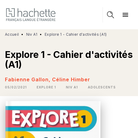
MENU
RECHERCHE
CONTENU
menu
PIED DE PAGE
Accueil
•
Niv A1
•
Explore 1 - Cahier d'activités (A1)
Explore 1 - Cahier d'activités
(A1)
Fabienne Gallon
,
Céline Himber
05/02/2021
EXPLORE 1
NIV A1
ADOLESCENTS