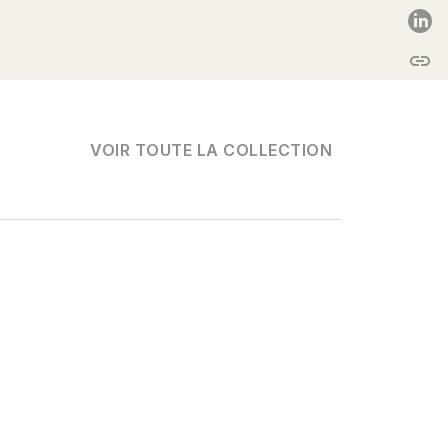
P
link
C
VOIR TOUTE LA COLLECTION