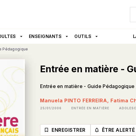
U
PIED DE PAGE
DULTES
arrow_drop_down
ENSEIGNANTS
arrow_drop_down
OUTILS
arrow_drop_down
L
de Pédagogique
Entrée en matière - 
Entrée en matière - Guide Pédagogique
Manuela PINTO FERREIRA
,
Fatima C
25/01/2006
ENTRÉE EN MATIÈRE
ADOLES
ENREGISTRER
ÊTRE ALERTÉ
bookmark_border
notifications_none_o