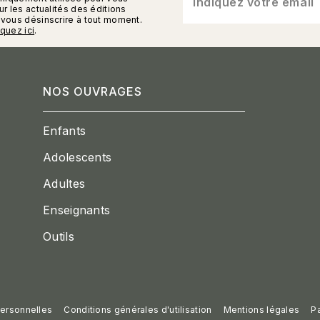
n_enveloppe
Indiquez votre email
r les actualités des éditions
vous désinscrire à tout moment.
iquez ici
.
NOS OUVRAGES
Enfants
Adolescents
Adultes
Enseignants
Outils
ersonnelles
Conditions générales d'utilisation
Mentions légales
P