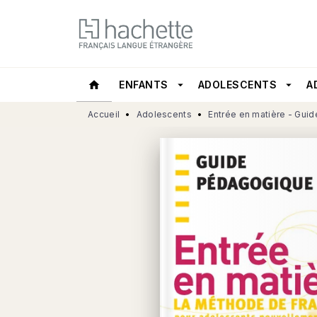
MENU
RECHERCHE
CONTEN
home
ENFANTS
arrow_drop_down
ADOLESCENTS
arrow_drop_down
A
Accueil
•
Adolescents
•
Entrée en matière - Gui