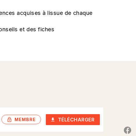
ences acquises à lissue de chaque
nseils et des fiches
TÉLÉCHARGER
lock_outlined
download
MEMBRE