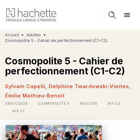
MENU
RECHERCHE
CONTENU
menu
PIED DE PAGE
Accueil
•
Adultes
•
Cosmopolite 5 - Cahier de perfectionnement (C1-C2)
Cosmopolite 5 - Cahier de
perfectionnement (C1-C2)
Sylvain Capelli
,
Delphine Twardowski-Vieites
,
Émilie Mathieu-Benoit
24/07/2020
COSMOPOLITE 5
ADULTES
NIV C2
NIV C1