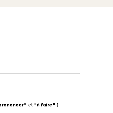
 prononcer"
et
"à faire"
)