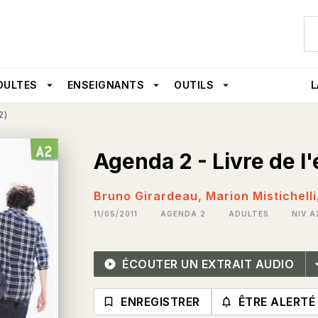
U
PIED DE PAGE
DULTES
arrow_drop_down
ENSEIGNANTS
arrow_drop_down
OUTILS
arrow_drop_down
L
2)
Agenda 2 - Livre de l'
Bruno Girardeau
,
Marion Mistichelli
11/05/2011
AGENDA 2
ADULTES
NIV A
ÉCOUTER UN EXTRAIT AUDIO
play_circle_filled
arrow_dr
ENREGISTRER
ÊTRE ALERTÉ
bookmark_border
notifications_none_o