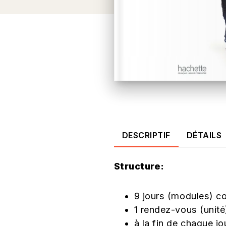
DESCRIPTIF
DÉTAILS
Structure:
9 jours (modules) c
1 rendez-vous (unit
à la fin de chaque j