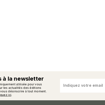
 à la newsletter
n_enveloppe
uniquement utilisée pour vous
Indiquez votre email
r les actualités des éditions
vous désinscrire à tout moment.
iquez ici
.