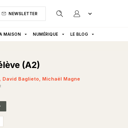
keyboard_arrow_down
NEWSLETTER
search
A MAISON
arrow_drop_down
NUMÉRIQUE
arrow_drop_down
LE BLOG
arrow_drop_down
élève (A2)
,
David Baglieto
,
Michaël Magne
2
op_down
utlined