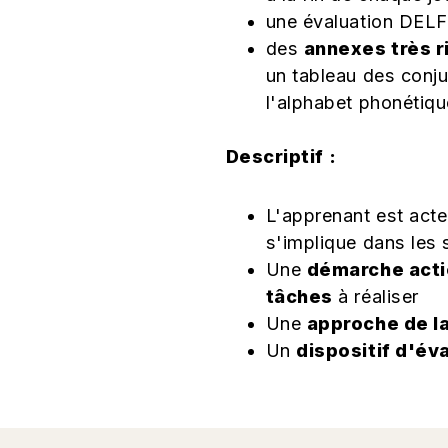
une évaluation DELF 
des
annexes très r
un tableau des conju
l'alphabet phonétique
Descriptif :
L'apprenant est act
s'implique dans les s
Une
démarche acti
tâches
à réaliser
Une
approche de l
Un
dispositif d'év