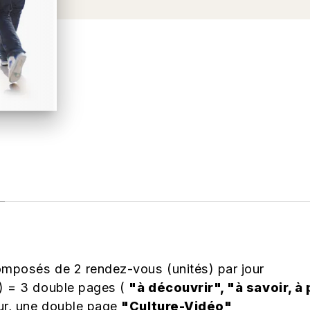
omposés de 2 rendez-vous (unités) par jour
é) = 3 double pages (
"à découvrir", "à savoir, à
our, une double page
"Culture-Vidéo"