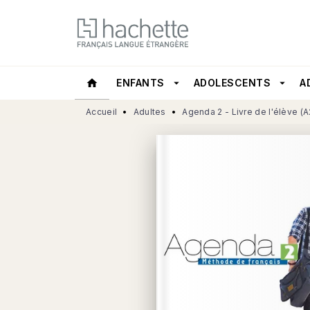
MENU
RECHERCHE
CONTEN
home
ENFANTS
arrow_drop_down
ADOLESCENTS
arrow_drop_down
A
Accueil
•
Adultes
•
Agenda 2 - Livre de l'élève (A