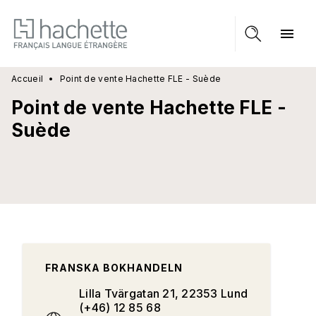
MENU
RECHERCHE
CONTENU
menu
PIED DE PAGE
Accueil
•
Point de vente Hachette FLE - Suède
Point de vente Hachette FLE -
Suède
FRANSKA BOKHANDELN
Lilla Tvärgatan 21, 22353 Lund
(+46) 12 85 68