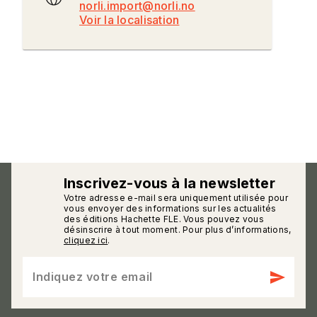
norli.import@norli.no
Voir la localisation
Inscrivez-vous à la newsletter
Votre adresse e-mail sera uniquement utilisée pour
calmann_env
vous envoyer des informations sur les actualités
des éditions Hachette FLE. Vous pouvez vous
désinscrire à tout moment. Pour plus d’informations,
cliquez ici
.
send
Indiquez votre email