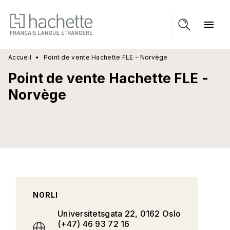
MENU
RECHERCHE
CONTENU
menu
PIED DE PAGE
Accueil
•
Point de vente Hachette FLE - Norvège
Point de vente Hachette FLE -
Norvège
NORLI
Universitetsgata 22, 0162 Oslo
(+47) 46 93 72 16